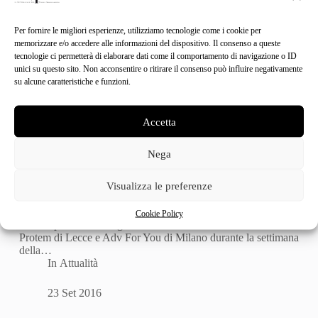
Per fornire le migliori esperienze, utilizziamo tecnologie come i cookie per
memorizzare e/o accedere alle informazioni del dispositivo. Il consenso a queste
tecnologie ci permetterà di elaborare dati come il comportamento di navigazione o ID
unici su questo sito. Non acconsentire o ritirare il consenso può influire negativamente
su alcune caratteristiche e funzioni.
Accetta
Nega
Visualizza le preferenze
Mad Mood, la moda con l'acquolina in bocca
Food, Fashion e Finance a Mad Mood, evento patrocinato da
Cookie Policy
CNA e promosso e organizzato a Palazzo Giureconsulti da
Protem di Lecce e Adv For You di Milano durante la settimana
della…
In
Attualità
23 Set 2016