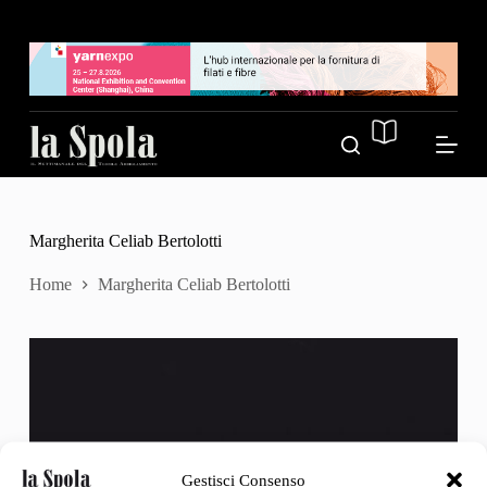
S
a
l
t
a
a
l
c
o
n
t
e
Margherita Celiab Bertolotti
n
u
Home
Margherita Celiab Bertolotti
t
o
Gestisci Consenso