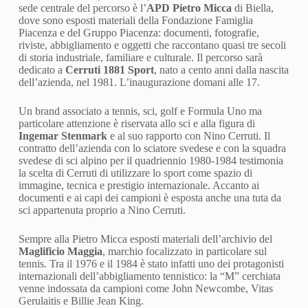
sede centrale del percorso è l’
APD Pietro Micca
di Biella,
dove sono esposti materiali della Fondazione Famiglia
Piacenza e del Gruppo Piacenza: documenti, fotografie,
riviste, abbigliamento e oggetti che raccontano quasi tre secoli
di storia industriale, familiare e culturale. Il percorso sarà
dedicato a
Cerruti 1881 Sport
, nato a cento anni dalla nascita
dell’azienda, nel 1981. L’inaugurazione domani alle 17.
Un brand associato a tennis, sci, golf e Formula Uno ma
particolare attenzione è riservata allo sci e alla figura di
Ingemar Stenmark
e al suo rapporto con Nino Cerruti. Il
contratto dell’azienda con lo sciatore svedese e con la squadra
svedese di sci alpino per il quadriennio 1980-1984 testimonia
la scelta di Cerruti di utilizzare lo sport come spazio di
immagine, tecnica e prestigio internazionale. Accanto ai
documenti e ai capi dei campioni è esposta anche una tuta da
sci appartenuta proprio a Nino Cerruti.
Sempre alla Pietro Micca esposti materiali dell’archivio del
Maglificio Maggia
, marchio focalizzato in particolare sul
tennis. Tra il 1976 e il 1984 è stato infatti uno dei protagonisti
internazionali dell’abbigliamento tennistico: la “M” cerchiata
venne indossata da campioni come John Newcombe, Vitas
Gerulaitis e Billie Jean King.