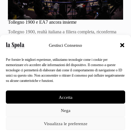
Tollegno 1900 e EA7 ancora insieme
Tollegno 1900, realtà italiana a filiera completa, riconferma
l’accordo di sponsorizzazione con la squadra di pallacanestro
Olimpia EA7 Emporio Armani in qualità di sostenitore del
Gestisci Consenso
team di basket per la…
In
Attualità
Per fornire le migliori esperienze, utilizziamo tecnologie come i cookie per
28 Ott 2015
memorizzare e/o accedere alle informazioni del dispositivo. Il consenso a queste
tecnologie ci permetterà di elaborare dati come il comportamento di navigazione o ID
unici su questo sito. Non acconsentire o ritirare il consenso può influire negativamente
su alcune caratteristiche e funzioni.
Accetta
Nega
Visualizza le preferenze