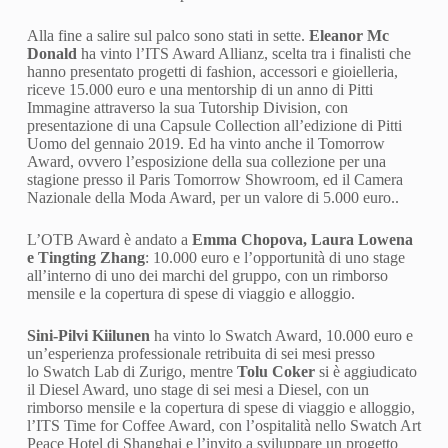
Alla fine a salire sul palco sono stati in sette.
Eleanor Mc
Donald
ha vinto l’ITS Award Allianz, scelta tra i finalisti che
hanno presentato progetti di fashion, accessori e gioielleria,
riceve 15.000 euro e una mentorship di un anno di Pitti
Immagine attraverso la sua Tutorship Division, con
presentazione di una Capsule Collection all’edizione di Pitti
Uomo del gennaio 2019. Ed ha vinto anche il Tomorrow
Award, ovvero l’esposizione della sua collezione per una
stagione presso il Paris Tomorrow Showroom, ed il Camera
Nazionale della Moda Award, per un valore di 5.000 euro..
L’OTB Award è andato a
Emma Chopova, Laura Lowena
e Tingting Zhang
: 10.000 euro e l’opportunità di uno stage
all’interno di uno dei marchi del gruppo, con un rimborso
mensile e la copertura di spese di viaggio e alloggio.
Sini-Pilvi Kiilunen
ha vinto lo Swatch Award, 10.000 euro e
un’esperienza professionale retribuita di sei mesi presso
lo Swatch Lab di Zurigo, mentre
Tolu Coker
si è aggiudicato
il Diesel Award, uno stage di sei mesi a Diesel, con un
rimborso mensile e la copertura di spese di viaggio e alloggio,
l’ITS Time for Coffee Award, con l’ospitalità nello Swatch Art
Peace Hotel di Shanghai e l’invito a sviluppare un progetto