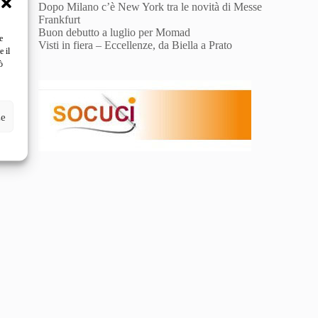
Dopo Milano c’è New York tra le novità di Messe
Frankfurt
Buon debutto a luglio per Momad
e
Visti in fiera – Eccellenze, da Biella a Prato
e il
ò
ze