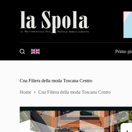
S
a
l
t
a
a
l
c
o
Primo pi
n
t
e
n
u
t
Cna Filiera della moda Toscana Centro
o
Home
Cna Filiera della moda Toscana Centro