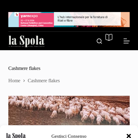
S
a
l
t
a
a
l
c
o
n
t
e
Cashmere flakes
n
u
Home
Cashmere flakes
t
o
Gestisci Consenso