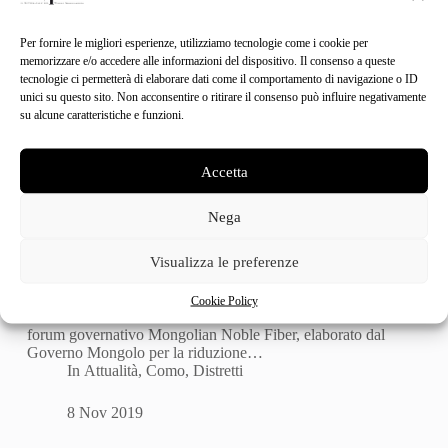
Per fornire le migliori esperienze, utilizziamo tecnologie come i cookie per
memorizzare e/o accedere alle informazioni del dispositivo. Il consenso a queste
tecnologie ci permetterà di elaborare dati come il comportamento di navigazione o ID
unici su questo sito. Non acconsentire o ritirare il consenso può influire negativamente
su alcune caratteristiche e funzioni.
Accetta
Nega
Visualizza le preferenze
Saldarini speaker italiano in Mongolia
Anche l’industria tessile mongola presta attenzione alla
Cookie Policy
sostenibilità. Il 24 ottobre scorso si è tenuto a Ulaanbataar il
forum governativo Mongolian Noble Fiber, elaborato dal
Governo Mongolo per la riduzione…
In
Attualità
,
Como
,
Distretti
8 Nov 2019